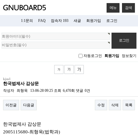
메뉴
검색
1:1문의
FAQ
접속자 193
새글
회원가입
로그인
회
원
로
그
자동로그인
회원가입
정보찾기
인
kjm1
한국법제사 감상문
작성자
최형욱
13-06-28 09:25
조회
6,470회
댓글
0건
이전글
다음글
수정
삭제
목록
본문
한국법제사 감상문
2005115680-최형욱(법학과)