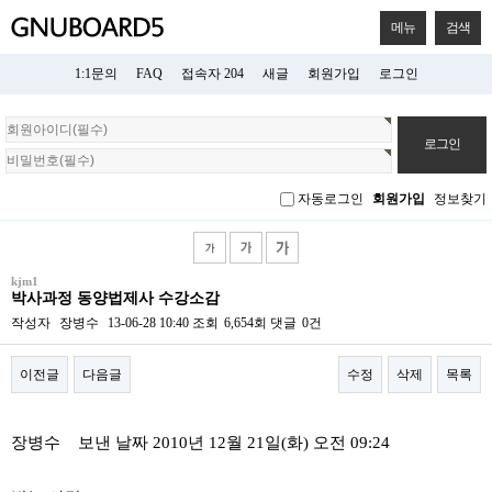
메뉴
검색
1:1문의
FAQ
접속자 204
새글
회원가입
로그인
회
원
로
그
자동로그인
회원가입
정보찾기
인
kjm1
박사과정 동양법제사 수강소감
작성자
장병수
13-06-28 10:40
조회
6,654회
댓글
0건
이전글
다음글
수정
삭제
목록
본문
장병수 보낸 날짜 2010년 12월 21일(화) 오전 09:24