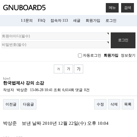
메뉴
검색
1:1문의
FAQ
접속자 113
새글
회원가입
로그인
회
원
로
그
자동로그인
회원가입
정보찾기
인
kjm1
한국법제사 강의 소감
작성자
박상준
13-06-28 10:41
조회
6,614회
댓글
0건
이전글
다음글
수정
삭제
목록
본문
박상준 보낸 날짜 2010년 12월 22일(수) 오후 10:04