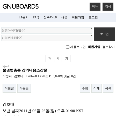
메뉴
검색
1:1문의
FAQ
접속자 89
새글
회원가입
로그인
회
원
로
그
자동로그인
회원가입
정보찾기
인
kjm1
물권법총론 강의내용소감문
작성자
김호태
13-06-28 13:50
조회
6,820회
댓글
0건
이전글
다음글
수정
삭제
목록
본문
김호태
보낸 날짜2011년 06월 26일(일) 오후 01:00 KST