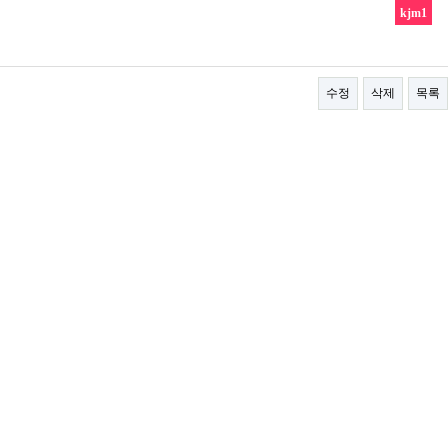
kjm1
수정
삭제
목록