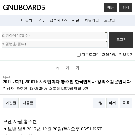
메뉴
검색
1:1문의
FAQ
접속자 155
새글
회원가입
로그인
회
원
로
그
자동로그인
회원가입
정보찾기
인
kjm1
2012.2학기;2010110595 법학과 황주현 한국법제사 강의소감문입니다
작성자
황주현
13-06-29 08:15
조회
9,076회
댓글
0건
이전글
다음글
수정
삭제
목록
본문
보낸 사람;황주현
▼보낸 날짜2012년 12월 20일(목) 오후 05:51 KST