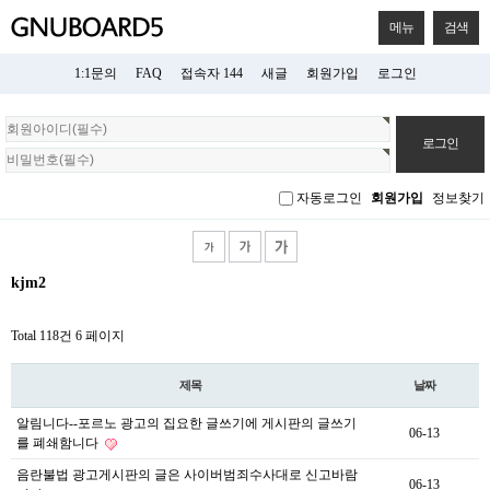
메뉴
검색
1:1문의
FAQ
접속자 144
새글
회원가입
로그인
회
원
로
그
자동로그인
회원가입
정보찾기
인
kjm2
Total 118건
6 페이지
제목
날짜
알림니다--포르노 광고의 집요한 글쓰기에 게시판의 글쓰기
06-13
를 폐쇄함니다
음란불법 광고게시판의 글은 사이버범죄수사대로 신고바람
06-13