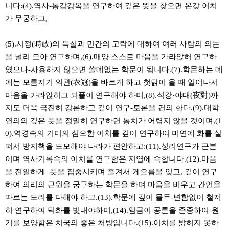
니다:(4).역사-통감강목을 연구하여 깊은 뜻을 찾으면 온갖 이치
가 무궁하고,
(5).시정(時政)의 득실과 민간의 고락에 대하여 여러 사람의 의논
을 널리 모아 연구하며,(6).매양 스스로 마음을 가라앉혀 연구하
였으나-사용하지 않으면 쓸데없는 학문이 됨니다.(7).학문하는 데
에는 모름지기 의관(衣冠)을 바르게 하고 첫닭이 울 때 일어나서
마음을 가라앉히고 되풀이 연구해야 하며,(8).석강·야대(夜對)까
지도 더욱 극진히 강론하고 깊이 연구-토론을 건의 한다.(9).대학
연의의 깊은 뜻을 정밀히 연구하면 통치가 어렵지 않을 것이며,(1
0).역경속의 기미의 심오한 이치를 깊이 연구하여 미연에 화를 살
펴서 방지책을 도모해야 나라가 편안하고:(11).성리연구가 근본
이며 역사기록속의 이치를 연구함은 지엽에 속합니다.(12).마음
을 전일하게 뜻을 집중시키며 즐겨서 게으름을 잊고, 깊이 연구
하여 의리의 근원을 궁구하는 학문을 하며 마음을 비우고 간언을
따르는 도리를 다해야 하고.(13).학문에 깊이 몰두-변함없이 철저
히 연구하여 덕화를 빛내야하며,(14).임금이 공론을 존중하여-원
기를 보양함은 치국의 좋은 처방입니다.(15).이치를 밝히지 못하