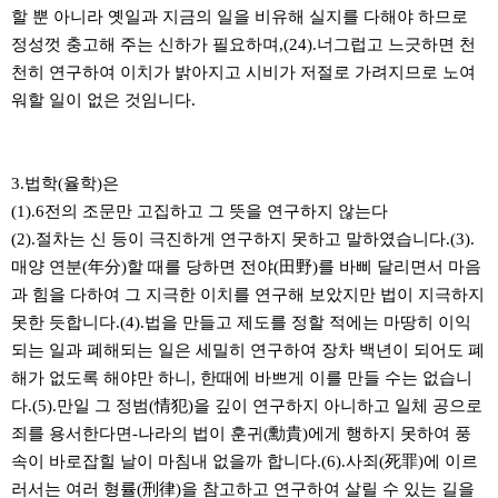
할 뿐 아니라 옛일과 지금의 일을 비유해 실지를 다해야 하므로
정성껏 충고해 주는 신하가 필요하며,(24).너그럽고 느긋하면 천
천히 연구하여 이치가 밝아지고 시비가 저절로 가려지므로 노여
워할 일이 없은 것임니다.
3.법학(율학)은
(1).6전의 조문만 고집하고 그 뜻을 연구하지 않는다
(2).절차는 신 등이 극진하게 연구하지 못하고 말하였습니다.(3).
매양 연분(年分)할 때를 당하면 전야(田野)를 바삐 달리면서 마음
과 힘을 다하여 그 지극한 이치를 연구해 보았지만 법이 지극하지
못한 듯합니다.(4).법을 만들고 제도를 정할 적에는 마땅히 이익
되는 일과 폐해되는 일은 세밀히 연구하여 장차 백년이 되어도 폐
해가 없도록 해야만 하니, 한때에 바쁘게 이를 만들 수는 없습니
다.(5).만일 그 정범(情犯)을 깊이 연구하지 아니하고 일체 공으로
죄를 용서한다면-나라의 법이 훈귀(勳貴)에게 행하지 못하여 풍
속이 바로잡힐 날이 마침내 없을까 합니다.(6).사죄(死罪)에 이르
러서는 여러 형률(刑律)을 참고하고 연구하여 살릴 수 있는 길을