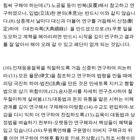
힘써 구해야 하는데.(7).노공필 등이 반복(反覆)해서 참고하고 연
구하였으나, 입법(立法)한 본의(本意)는 반드시 이와 같지 않습니
다.(8).성종께서 날마다 대신과 더불어 연구를 거듭해서 산정(刪
定)하여 《대전속록(大典續錄)》을 만드셨으므로.(9).무릇 일을
도모하고 계책을 헤아리려면 반드시 시작을 깊이 연구하고 결과
를 잘 알아서 해야 오래 갈 수 있고 폐단이 없게 되는 것입니다.
(10).인재등용절목을 적절하도록 거듭 신중히 연구하여 의논하
라:(11).모든 율문(律文)을 참조하고 연구하여 법령을 만들 때에
의당 극진히 하여-법전(法典)을 만든 것은 만세토록 지키고 행할
법으로 삼기 위함이며,(12).송사문서를 자세히 연구조사하여 철
두철미하게 살펴봄.(13).대동법과 돈의 유통을 맡은 시하는 이해
관계를 깊이 연구해서 구제해야 마땅함.(14).수교도 편입하여-보
감을 다시 익히 더 연구하여 찬집하도록.(15).김육이 대동법과 상
정법을 벼슬하기 전부터-오랫동안 연구해와서 백성들이 혜택을
입고 있습니다.(16).무원록언해를 구윤명이 아버지 구택규의 뒤
를 이어 연구하여 언해후 활자로 인쇄.진상함.(17).정조 사형수의