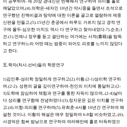
이 공부하여- 제 20장 경대신은 반복해서 연구하여 의미를 홀로
깨달았으며,(4).의학은-세자인 10년간 약시중을 들면서 조석으로
연구했던 진맥비결과 탕약에 대한 이론을 골고로 열람하여 제중
신편을 만들고,(5).15년간 춘궁에서 하루도 거르지 않고 경적 연
구에 몰두-심오한 이치도 역시 다 연구하고 찾아내었다.7).순조;1
건.(1).언제나 정무를 듣고 결단하는 여가에는 서적(書籍)을 탐독
하고 연구하느라 어떤 때는 밤중이 되어도 피로를 느끼지 않았다
고 한다.
五.학자(처사.선비)들의 학문연구
1)김인후-성리학 정밀하게 연구하고(2).이황.(2-1)성리학 연구하
며.(2-2). 성현의 글을 깊이연구하여-천인의 이치에 통달하고:(2-
3)도학에 잠심하여 체험과 연구를 통한 자득이 많으며,.(2-4)날마
다 성리를 연구함에 전념하였다:(3).정지운은 깊은 이치를 연구하
고.(4).이항-의리를 연구하며(5).유희춘-4서를 10년간 연구하여 해
설한 것이나, 이황의 해설은 매우 정밀하여 6-8할 비슷하였고,:(6).
서경덕은 힘써 밤낮으로 연구하여 여러해만에 홀로 터득하였으