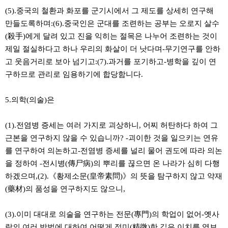
(5).중국의 철환과 화포를 군기시에서 그 제도를 상세히 연구해
만들도록하며:(6).중국인은 군대를 조련하는 공부는 오로지 살수
(殺手)에게 달려 있고 진을 익히는 절목은 나누어 조련하는 것이
제일 절실하다고 하나 우리의 화살이 더 낫다며-무기연구를 안하
고 웃음거리로 보아 넘기고:(7).과거를 포기하고-병학을 깊이 연
구하므로 관리로 임용하기에 합당함니다.
5.의학(의술)은
(1).전염병 증세는 여러 가지로 괴상하니, 어찌 허탄하다 하여 그
근본을 연구하지 않을 수 있습니까? -괴이한 것을 일으키는 연유
를 연구하여 의논하고-전염병 증세를 널리 물어 권도에 따라 의논
을 정하여 -전시병(傳尸病)의 뿌리를 끊으면 온 나라가 심히 다행
하겠으며,(2).《황제소문(皇帝素問)》의 뜻을 탐구하지 않고 약재
(藥材)의 품성을 연구하지도 않으니,
(3).이미 대대로 의술을 연구하는 전문(專門)의 학업이 없어-옛사
람의 여러 방법에 대하여 어떻게 정미(精微)한 깊은 이치를 엿보