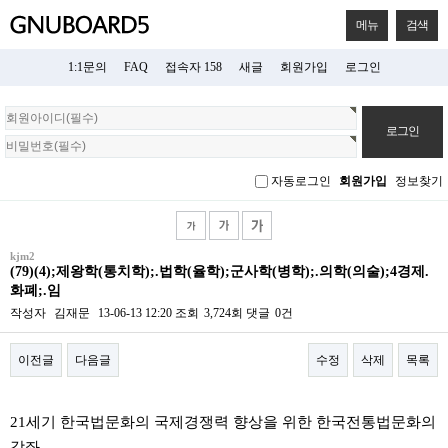
메뉴
검색
1:1문의
FAQ
접속자 158
새글
회원가입
로그인
회
원
로
그
자동로그인
회원가입
정보찾기
인
kjm2
(79)(4);제왕학(통치학);.법학(율학);군사학(병학);.의학(의술);4경제.
화폐;.임
작성자
김재문
13-06-13 12:20
조회
3,724회
댓글
0건
이전글
다음글
수정
삭제
목록
본문
21세기 한국법문화의 국제경쟁력 향상을 위한 한국전통법문화의
강좌