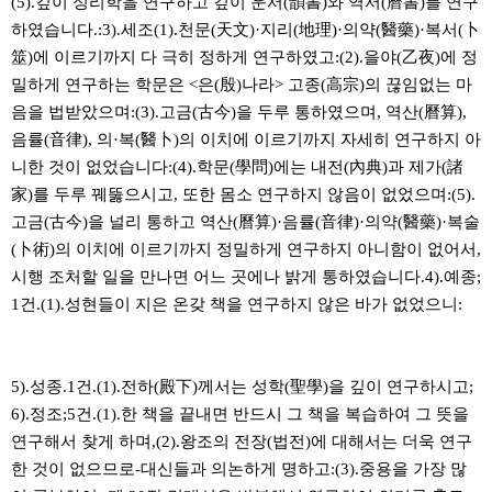
(5).깊이 성리학을 연구하고 깊이 운서(韻書)와 역서(曆書)를 연구
하였습니다.:3).세조(1).천문(天文)·지리(地理)·의약(醫藥)·복서(卜
筮)에 이르기까지 다 극히 정하게 연구하였고:(2).을야(乙夜)에 정
밀하게 연구하는 학문은 <은(殷)나라> 고종(高宗)의 끊임없는 마
음을 법받았으며:(3).고금(古今)을 두루 통하였으며, 역산(曆算),
음률(音律), 의·복(醫卜)의 이치에 이르기까지 자세히 연구하지 아
니한 것이 없었습니다:(4).학문(學問)에는 내전(內典)과 제가(諸
家)를 두루 꿰뚫으시고, 또한 몸소 연구하지 않음이 없었으며:(5).
고금(古今)을 널리 통하고 역산(曆算)·음률(音律)·의약(醫藥)·복술
(卜術)의 이치에 이르기까지 정밀하게 연구하지 아니함이 없어서,
시행 조처할 일을 만나면 어느 곳에나 밝게 통하였습니다.4).예종;
1건.(1).성현들이 지은 온갖 책을 연구하지 않은 바가 없었으니:
5).성종.1건.(1).전하(殿下)께서는 성학(聖學)을 깊이 연구하시고;
6).정조;5건.(1).한 책을 끝내면 반드시 그 책을 복습하여 그 뜻을
연구해서 찾게 하며,(2).왕조의 전장(법전)에 대해서는 더욱 연구
한 것이 없으므로-대신들과 의논하게 명하고:(3).중용을 가장 많