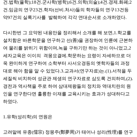
건.법학(율학);18건.군사학(병학);6건.의학(의술);4건.경제.화폐;2
건.임금의 연구23건.학자(선비.처사)들의 학자들의 연구13건등
약97건의 실록기사를 발췌하여 각각 연대순서로 소개하였다.
다시한번 그 요약된 내용만을 정리해서 소개를 해 보면,1.학교를
설치함은 바른학문을 연구하고 선(善)을 권장하여 인륜에 근본하
여 물리를 밝히기 위함이며,녹을 구하기만 하는 것이 아니었고,2
세자교육은 이이의 격몽요결에.학문하는 요령이 자세하므로 더
욱 완미하게 연구하여 소학부터 사서오경등의 옛학자들의 과정
대로 해아 함을 알 수 있었다.3.교과서(연구자료)는.(1).서적을 두
세질씩 비치하여 성균관 제생의 연구자료로 삼도록 건의하며,(2).
경전과 역사책을 주로 하여 삼대제왕들의 정치와 역대치란의 원
인을 연구한다면 훌륭한 이재를 교육시키는 효과가 성대하다고
하였다.
1.유학(성리학)의 연원은
고려말에 유종(儒宗) 정몽주(鄭夢周)가 태어나 성리(性理)를 연구