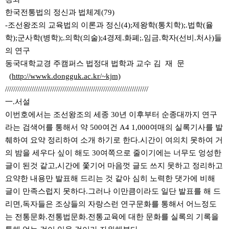
한국전통법의 정신과 법체계(79)
-조선왕조의 교육법의 이론과 정신(4);제왕학(통치학);.법학(율
학);군사학(병학);.의학(의술);4경제.화폐;.임금.학자(선비.처사)들
의 연구
동국대학교경 주캠퍼스 법정대 법학과 교수 김 재 문
(
http://wwwk.dongguk.ac.kr/~kjm)
//////////////////////////////////////////////////////////////////////
一.서설
이번호에서는 조선왕조의 세종 30년 이후부터 순종대까지 연구
라는 검색어를 통해서 약 500여건 A4 1,000여매의 실록기사를 발
췌하여 요약 정리하여 소개 하기로 한다.시간이 여의치 못하여 거
의 밤을 세우다 싶이 해도 30여쪽으로 줄이기에는 너무도 엉성한
글이 된것 같고,시간에 쫓기어 마음껏 글도 쓰지 못하고 정리하고
요약한 내용만 발표해 드리는 것 같아 심히 노력한 댓가에 비해
글이 만족스럽지 못하다.그러나 이만큼이라도 일단 발표를 해 드
리면,독자들은 조상들의 자랑스런 연구문화를 통해서 어느정도
는 전통문화.전통법문화.전통교육에 대한 문화를 실록의 기록을