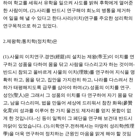
하여 학교를 세워서 유학을 일으켜 사도를 밝혀 후학에게 열어준
한 사람이며, (2).사리를 반드시 연구해야 희노의 병통을 제거하
여 일을 해 낼 수 있다고 한다.사리(이치)연구를 주요한 성리학의
연구목적으로 하고 있었다.
2.제왕학;통치학(정치학)은
(1).사물의 이치연구.경연(經筵)의 설치는 제왕(帝王)이 이치를 연
구하고 성품을 다하여 몸을 닦고 사람을 다스리고자 하는 것이며-
반드시 참되고 올바르게 사물의 이치(理致)를 연구하여 지식을 명
확히 하고, 몸을 닦고, 집안을 가지런히 하고, 나라를 다스려서 천
하가 태평해지도록 급무를 삼아야 하며:(2).성품의 이치를 연구.
성인(聖人)은 그래서 그 성품의 이치를 다 연구하여 자기 몸을 닦
고, 남을 다스리며, 법을 만들어 세상에 드리워서 참찬 화육(參贊
化育)의 성과를 이루어 한 가지 물건도 제자리를 얻지 못함이 없
게 한 것입니다.-신 등이 일찍이 그 폐단을 연구해 보건대 반드시
까닭이 있었습니다. (3).이학연구.전하께서는 마땅히 성리학(性理
學)을 더욱 연구하여 정치하는 근원인 마음을 맑게 해야 할 것임