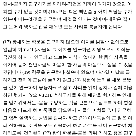
면서-끝까지 연구하기를 꺼리며-직언을 기꺼이 여기지 않으면 어
찌할 수가 없을 것이며,(16).모든 책은 백번쯤 읽어야 깨달을 수가
있는바 이는-옛것을 연구하여 새것을 안다는 것이며-대학은 집이
고 논어와 맹자로 집을 채우면 모든 사리를 통달하게 됩니다.
(17).왕세자는 학문을 연구하지 않으면 이치를 밝힐수 없어므로
열심히 하고.(18).사물의 그 이치를 연구하면 제왕으로서 지식을
극진히 하여 다 연구되고 모르는 지식이 없다면 한 몸의 사욕을
이기어 능어 천만사람의 마음이 한 사람의 마음으로 삼을 수 있을
것임니다.(19).학문을 연구하나 실속이 없으며 나라일이 날로 글
러가고 전하의 근심이 풀리지 않고,(20).성현이 논리를 세운 본뜻
을 깊이 연구하여-응용자료로 삼고 사리를 읽어 정치나 일에 이용
하면 헛되지 않으며.(21). 백성구제를 위해 폐단을 혁파하는 인재
를 얻기위해서는 -몸을 수양하는 것을 근본으로 삼도록 하여 항상
마음을 바르게 하여 품행을 닦으면서 사물의 이치를 깊이 연구하
고 힘써 실행하는 방법을 힘써야 하고,(22).이해득실이 큰 일은 여
러 신하들의 소견을 모두 진술하게 하여 가부를 깊이 연구하여 처
리하도록 건의한다.(23).왕의 학문은-글을 외워 익히고 뜻을 연구