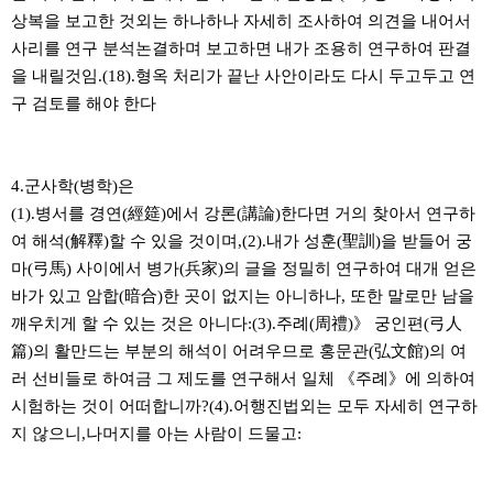
상복을 보고한 것외는 하나하나 자세히 조사하여 의견을 내어서
사리를 연구 분석논결하며 보고하면 내가 조용히 연구하여 판결
을 내릴것임.(18).형옥 처리가 끝난 사안이라도 다시 두고두고 연
구 검토를 해야 한다
4.군사학(병학)은
(1).병서를 경연(經筵)에서 강론(講論)한다면 거의 찾아서 연구하
여 해석(解釋)할 수 있을 것이며,(2).내가 성훈(聖訓)을 받들어 궁
마(弓馬) 사이에서 병가(兵家)의 글을 정밀히 연구하여 대개 얻은
바가 있고 암합(暗合)한 곳이 없지는 아니하나, 또한 말로만 남을
깨우치게 할 수 있는 것은 아니다:(3).주례(周禮)》 궁인편(弓人
篇)의 활만드는 부분의 해석이 어려우므로 홍문관(弘文館)의 여
러 선비들로 하여금 그 제도를 연구해서 일체 《주례》에 의하여
시험하는 것이 어떠합니까?(4).어행진법외는 모두 자세히 연구하
지 않으니,나머지를 아는 사람이 드물고: