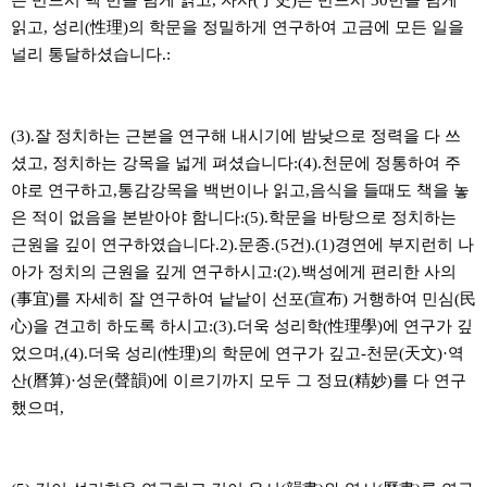
는 반드시 백 번을 넘게 읽고, 자사(子史)는 반드시 30번을 넘게
읽고, 성리(性理)의 학문을 정밀하게 연구하여 고금에 모든 일을
널리 통달하셨습니다.:
(3).잘 정치하는 근본을 연구해 내시기에 밤낮으로 정력을 다 쓰
셨고, 정치하는 강목을 넓게 펴셨습니다:(4).천문에 정통하여 주
야로 연구하고,통감강목을 백번이나 읽고,음식을 들때도 책을 놓
은 적이 없음을 본받아야 함니다:(5).학문을 바탕으로 정치하는
근원을 깊이 연구하였습니다.2).문종.(5건).(1)경연에 부지런히 나
아가 정치의 근원을 깊게 연구하시고:(2).백성에게 편리한 사의
(事宜)를 자세히 잘 연구하여 낱낱이 선포(宣布) 거행하여 민심(民
心)을 견고히 하도록 하시고:(3).더욱 성리학(性理學)에 연구가 깊
었으며,(4).더욱 성리(性理)의 학문에 연구가 깊고-천문(天文)·역
산(曆算)·성운(聲韻)에 이르기까지 모두 그 정묘(精妙)를 다 연구
했으며,