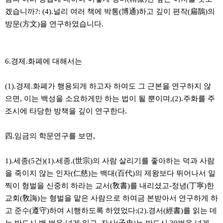
겠습니까?: (4).널리 여러 책에 박통(博通)하고 깊이 편작(扁鵲)의
방문(方文)을 연구하였습니다.
6.경제.화폐에 대해서는
(1).경제.화폐가 행용되게 하고자 하여도 그 근본을 연구하지 않
으면, 이는 백성을 소요하게만 하는 법이 될 뿐이며,(2).주화를 주
조시에 타당한 방책을 깊이 연구한다.
四.임금의 학문연구를 보면,
1).세종(5건)(1).세종.(世宗)의 사람 살리기를 좋아하는 덕과 사람
을 죽이지 않는 인자(仁慈)는 백대(百代)의 제왕보다 뛰어나서 일
찍이 형벌을 신중히 하라는 교서(敎書)를 내리셨고-정녕(丁寧)한
교회(敎誨)는 형벌을 맡은 사람으로 하여금 본받아서 연구하게 하
고 준수(遵守)하여 시행하도록 하였었다:(2).경서(經書)를 읽는 데