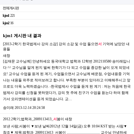
전체게시판
kjm1
221
kjm2
16
kjm1 게시판 내 결과
[2013-2학기 한국법제사 강의 소감] 강의 소감 및 수업 들으면
서
기억에 남았던 내
용들
새창
[김재문 교수님께] 안녕하세요 동국대학교 법학과 12학번 2012110580 송미래입니
다 ^^ 교수님을 알게 된지 벌써 한학기가 다 되고 수업을 종강한 날이 오게 되었네
요! 교수님 수업을 듣게 된 계기, 수업들으면서 교수님께 배운점, 수업내용중 기억
나는 내용들 위주로 적어보려고 합니다. 부족한 부분이 있더라고 이해해주시고 앞
으로도 더욱 노력하겠습니다. -한국법제사 수업을 듣게 된 계기 : 저는 처음에 한국
법제사 강의를 신청을 못하였다가, 강의 첫 주에 친구가 수업을 듣는다 하여 함께
가서 오리엔테이션을 듣게 되었습니다. 교…
송미래
2013-12-14 20:24:58
2012.2학기;법학과_2009113413_
서
봄이
새창
보낸 사람;서봄이 ▼보낸 날짜2012년 12월 14일(금) 오후 10:04 KST 받는 사람▼
참조▼ 제목;법학과_2009113413_서봄이 ..................................... 교수님 안녕하세