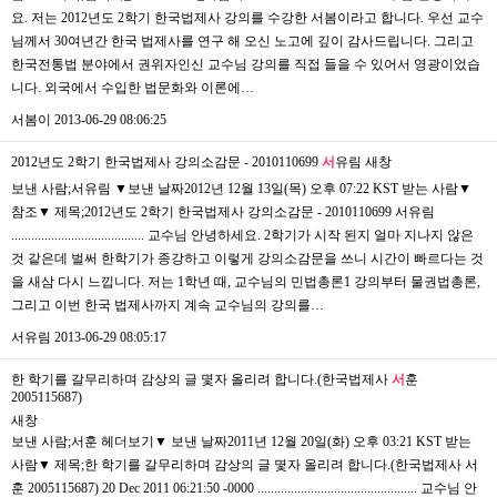
요. 저는 2012년도 2학기 한국법제사 강의를 수강한 서봄이라고 합니다. 우선 교수
님께서 30여년간 한국 법제사를 연구 해 오신 노고에 깊이 감사드립니다. 그리고
한국전통법 분야에서 권위자인신 교수님 강의를 직접 들을 수 있어서 영광이었습
니다. 외국에서 수입한 법문화와 이론에…
서봄이
2013-06-29 08:06:25
2012년도 2학기 한국법제사 강의소감문 - 2010110699
서
유림
새창
보낸 사람;서유림 ▼보낸 날짜2012년 12월 13일(목) 오후 07:22 KST 받는 사람▼
참조▼ 제목;2012년도 2학기 한국법제사 강의소감문 - 2010110699 서유림
........................................ 교수님 안녕하세요. 2학기가 시작 된지 얼마 지나지 않은
것 같은데 벌써 한학기가 종강하고 이렇게 강의소감문을 쓰니 시간이 빠르다는 것
을 새삼 다시 느낍니다. 저는 1학년 때, 교수님의 민법총론1 강의부터 물권법총론,
그리고 이번 한국 법제사까지 계속 교수님의 강의를…
서유림
2013-06-29 08:05:17
한 학기를 갈무리하며 감상의 글 몇자 올리려 합니다.(한국법제사
서
훈
2005115687)
새창
보낸 사람;서훈 헤더보기▼ 보낸 날짜2011년 12월 20일(화) 오후 03:21 KST 받는
사람▼ 제목;한 학기를 갈무리하며 감상의 글 몇자 올리려 합니다.(한국법제사 서
훈 2005115687) 20 Dec 2011 06:21:50 -0000 ................................................ 교수님 안