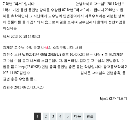
7 학번 “박서“ 입니다 ............................................. 안녕하세요 교수님!! 2011학년도
1학기 기간 동안 물권법 강의를 수강한 07 학번 "박 서" 라고 합니다 2010년도 한
해를 휴학하면서 그 지난해에 교수님의 민법강의에서 과목수석이는 과분한 성적
에 몸둘바를 몰라 감사의 마음으로 메일을 보내며 교수님께서 올해에 정년퇴임을
하신다는…
박서
2013-06-28 14:03:03
김재문 교수님 수업 듣고 나
서
의 소감문입니다.
새창
김민수 보낸 날짜2011년 06월 26일(일) 오후 10:46 KST 받는 사람▼ 제목;김재문
교수님 수업 듣고 나서의 소감문입니다. 첨부파일; 김재문 교수님의 민법총칙 수
업을 듣고.hwp (27.69KB) 민법 총칙.물권법 총론 듣는 학생입니다. 광고홍보학과 2
007111197 김민수 ........................................................ 김재문 교수님의 민법총칙, 물
권법 총론 수업을 듣고. .........................................…
김민수
2013-06-28 13:57:23
kjm1
결과 더보기
1
2
3
4
5
다음
맨끝