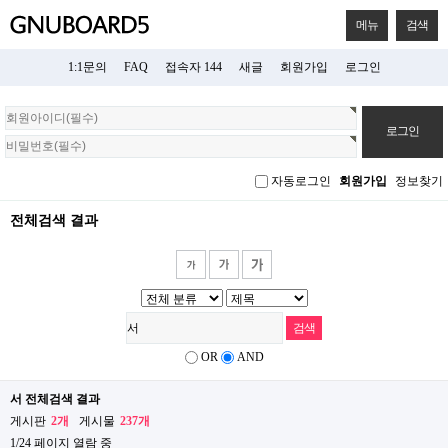
메뉴
검색
1:1문의
FAQ
접속자 144
새글
회원가입
로그인
회
원
로
그
자동로그인
회원가입
정보찾기
인
전체검색 결과
OR
AND
서 전체검색 결과
게시판
2개
게시물
237개
1/24 페이지 열람 중