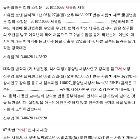
물권법총론 강의 소감문 - 2010110699
서
유림
새창
서유림 보낸 날짜2011년 06월 27일(월) 오후 04:38 KST 받는 사람▼ 제목;물권법총
론 강의 소감문 - 2010110699 서유림 .................................................. 안녕하세요 교
수님 이번에 물권법총론 수업을 수강한 법학과 학생 서 유림입니다. 많은 친구들
의 추천을 받고 이학년이 되어 처음으로 교수님 수업을 듣게 되었는데, 이번이 마
지막이라는 이야기를 듣고 아쉬움을 감출수 없었습니다. 다른 교수님들과는 달리,
직접 경국대전…
서유림
2013-06-28 14:28:32
대학원 법학과 (기초법전공, 석사과정); 동양법사상사연구 강의를 듣고
서
새창
신수경 보낸 날짜2011년 06월 27일(월) 오후 02:08 KST 받는 사람▼ 제목;동양법사
상사연구 강의를 듣고서 첨부파일 110627_동양법사상사.hwp (32.23KB) 김재문 교
수님, ................................................. 동양법사상사연구 강의 소감과 평가 내용입니
다. 한학기 동안 교수님의 강의로 법을 공부하는데, 인식의 지평이 많이 넓어진 것
을 느꼈습니다. 실정법을 아는데에만 안주하지 않고 연구자의 문제의식을 넓혀나
가는데 노력하겠습니다. …
신수경
2013-06-28 14:09:20
07 학번 “박
서
“ 입니다
새창
보낸 사람;박서 보낸 날짜2011년 06월 27일(월) 오전 08:48 KST 받는 사람▼ 제목;0