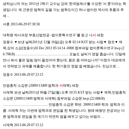
녕하십니까 저는 2011년 2학기 교수님 강좌 '한국법제사'를 수강한 '서 훈'이라는 학
생입니다. 제 근본은 법학의 길을 가는 법학도이긴 하나 법이란 역사의 흐름과 추
세…
서훈
2013-06-29 07:30:58
대학원 박사과정 부동산법전공 -법이론특수연구’를 듣고 나
서
새창
정용수 ▼보낸 날짜2011년 12월 16일(금) 오후 02:14 KST 받는 사람▼ 참조▼ 제
목;강의 소감(정용수)16 Dec 2011 05:14:14 -0000 첨부파일 법이론특수연구.hwp (2
6.79KB) ............................................................. 오늘도 날씨가 정말 춥습니다. 12일에
만나 뵈서 좋은 말씀 많이 들었어야 했는데, 몸은 좀 어떠십니까? 이창수 대표에게
서 연락받고 과제를 제출합니다. 한 학기동안 정말 잘 배웠습니다. 진심으로…
정용수
2013-06-29 07:23:15
민법총칙 소감문 (2009113409 법학과
서
재혁)
새창
서재혁 보낸 날짜2011년 06월 27일(월) 오후 10:55 KST 받는 사람▼ 제목;민법총칙
소감문 (2009113409 법학과 서재혁) 첨부파일 소감문.hwp (22.68KB)
.................................................... 민법총칙 소감문 학번: 2009113409 학과: 법학과 이
름: 서재혁 저는 이번에 법학과로 편입을 한 학생입니다. 원래 배웠던 전공과는 다
른 법학과로 편입을 한 계기가 막연히 법을 배우고 싶다는 바람으…
서재혁
2013-06-29 07:15:12